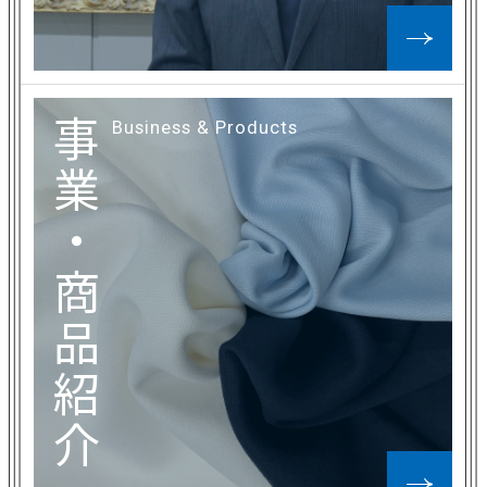
事
Business & Products
業
・
商
品
紹
介