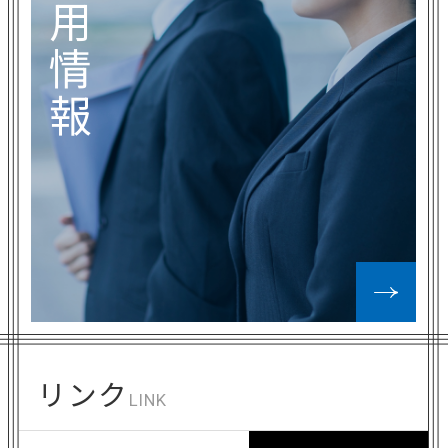
用
情
報
リンク
LINK