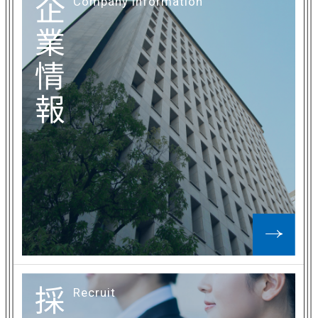
企
Company Information
業
情
報
採
Recruit